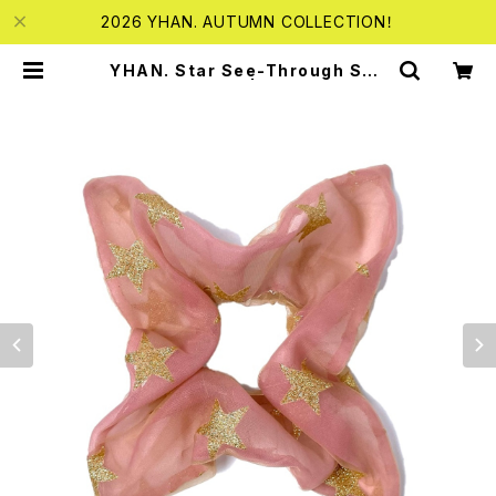
2026 YHAN. AUTUMN COLLECTION！
YHAN. Star See-Through Squ
are Shushu | bebestore