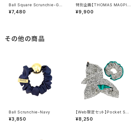
Ball Square Scrunchie-GO
特別企画【THOMAS MAGPIE
LDBLACK
×YHAN. 】T-magpie British
¥7,480
¥9,900
Print square scrunchie-KIN
ARI
その他の商品
Ball Scrunchie-Navy
【Web限定セット】Pocket Squ
are Scrunchie & minishush
¥3,850
¥8,250
u set-WHITE