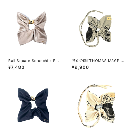
Ball Square Scrunchie-BEI
特別企画【THOMAS MAGPIE
GE
×YHAN. 】T-magpie British
¥7,480
¥9,900
Print square scrunchie-GR
AY