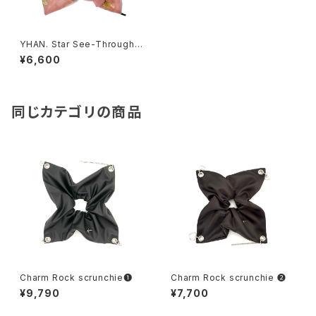
YHAN. Star See-Through S
quare Shushu
¥6,600
同じカテゴリの商品
Charm Rock scrunchie❶
Charm Rock scrunchie ❷
¥9,790
¥7,700