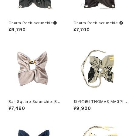
Charm Rock scrunchie❶
Charm Rock scrunchie ❷
¥9,790
¥7,700
Ball Square Scrunchie-BEI
特別企画【THOMAS MAGPIE
GE
×YHAN. 】T-magpie British
¥7,480
¥9,900
Print square scrunchie-GR
AY