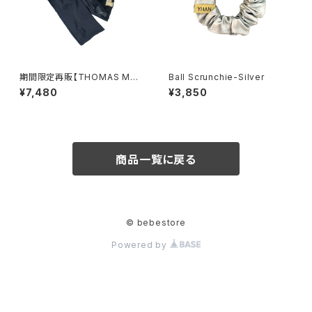
期間限定再販【THOMAS MAG
Ball Scrunchie-Silver
PIE×YHAN. 】Reversible Wir
¥7,480
¥3,850
e Turban
商品一覧に戻る
© bebestore
Powered by