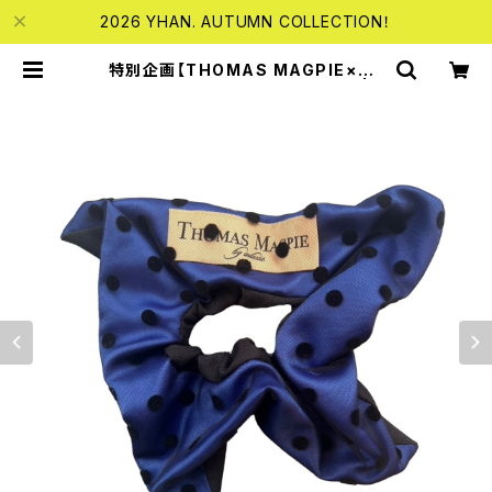
2026 YHAN. AUTUMN COLLECTION！
特別企画【THOMAS MAGPIE×YH
AN. 】Square Shushu-NAVY | b
ebestore