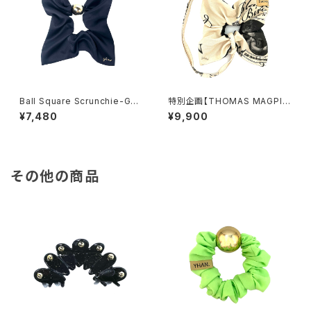
Ball Square Scrunchie-GO
特別企画【THOMAS MAGPIE
LDBLACK
×YHAN. 】T-magpie British
¥7,480
¥9,900
Print square scrunchie-KIN
ARI
その他の商品