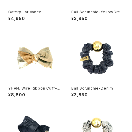
Caterpillar Vance
Ball Scrunchie-YellowGree
n
¥4,950
¥3,850
YHAN. Wire Ribbon Cuff-B
Ball Scrunchie-Denim
EIGE
¥8,800
¥3,850