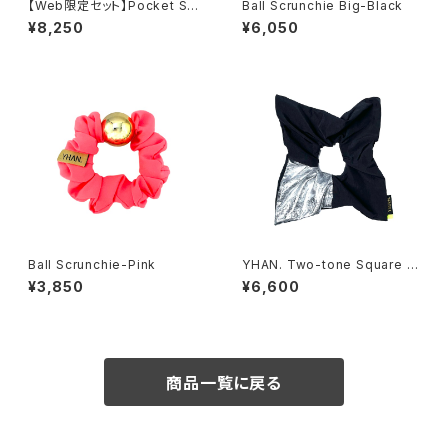
【Web限定セット】Pocket Squ
Ball Scrunchie Big-Black
are Scrunchie & minishush
¥8,250
¥6,050
u set -BLACK
Ball Scrunchie-Pink
YHAN. Two-tone Square S
crunchie-BLACK×SILVER
¥3,850
¥6,600
商品一覧に戻る