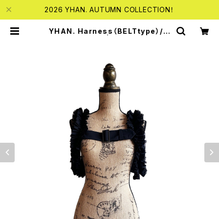
2026 YHAN. AUTUMN COLLECTION！
YHAN. Harness（BELTtype）/ b
y lady's | bebestore