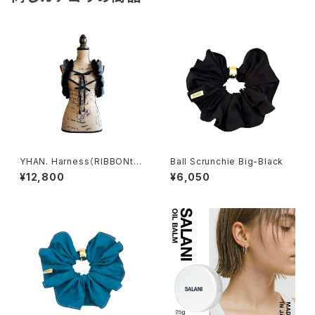
YHAN. Harness（RIBBONty
Ball Scrunchie Big-Black
pe）/ by lady's
¥12,800
¥6,050